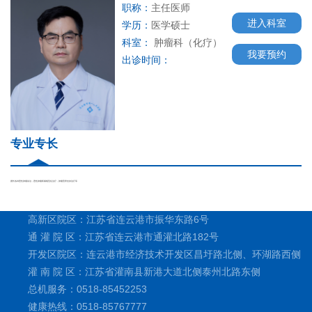
职称：
主任医师
进入科室
学历：
医学硕士
科室：
肿瘤科（化疗）
我要预约
出诊时间：
专业专长
擅长各种恶性肿瘤诊治，恶性肿瘤疼痛规范化治疗，肿瘤营养支持治疗等
高新区院区：江苏省连云港市振华东路6号
通 灌 院 区：江苏省连云港市通灌北路182号
开发区院区：连云港市经济技术开发区昌圩路北侧、环湖路西侧
灌 南 院 区：江苏省灌南县新港大道北侧泰州北路东侧
总机服务：0518-85452253
健康热线：0518-85767777