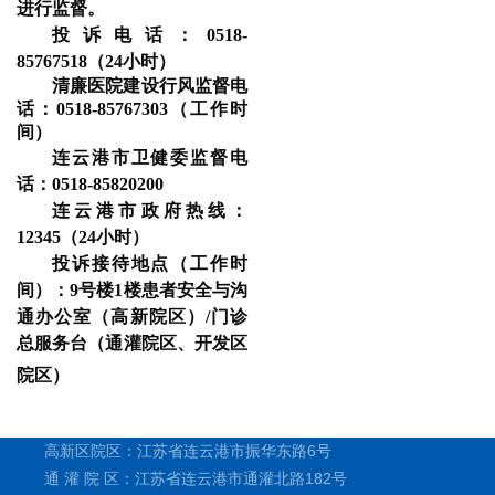
进行监督。
投诉电话：
0518-
85767518
（
24
小时）
清廉医院建设行风监督电
话：
0518-85767303
（工作时
间）
连云港市卫健委监督电
话：
0518-85820200
连云港市政府热线：
12345
（
24
小时）
投诉接待地点（工作时
间）：
9
号楼
1
楼患者安全与沟
通办公室（高新院区）/门诊
总服务台（通灌院区、开发区
院区）
高新区院区：江苏省连云港市振华东路6号
通 灌 院 区：江苏省连云港市通灌北路182号