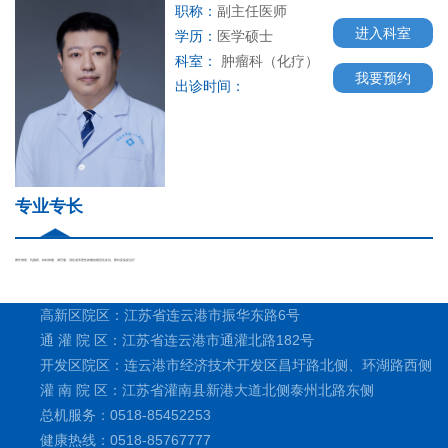
职称：
副主任医师
进入科室
学历：
医学硕士
科室：
肿瘤科（化疗）
我要预约
出诊时间：
专业专长
擅长肺癌、乳腺癌、妇科肿瘤、淋巴瘤、消化道等恶性肿瘤的规范化诊治、靶向及免疫治疗
高新区院区：江苏省连云港市振华东路6号
通 灌 院 区：江苏省连云港市通灌北路182号
开发区院区：连云港市经济技术开发区昌圩路北侧、环湖路西侧
灌 南 院 区：江苏省灌南县新港大道北侧泰州北路东侧
总机服务：0518-85452253
健康热线：0518-85767777