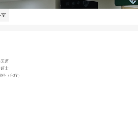
科室
任医师
学硕士
瘤科（化疗）
：