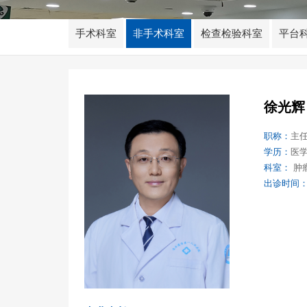
手术科室
非手术科室
检查检验科室
平台
徐光辉
职称：
主
学历：
医
科室：
肿
出诊时间