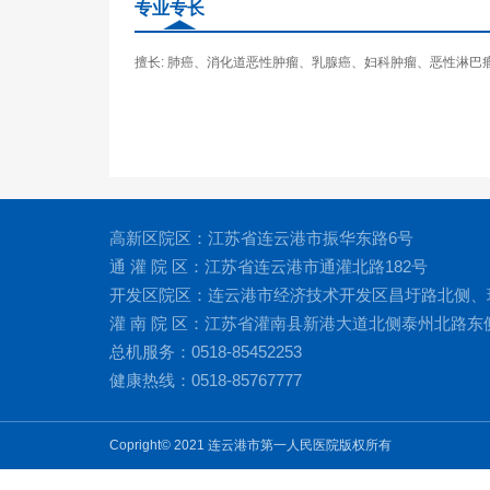
专业专长
擅长: 肺癌、消化道恶性肿瘤、乳腺癌、妇科肿瘤、恶性淋
高新区院区：江苏省连云港市振华东路6号
通 灌 院 区：江苏省连云港市通灌北路182号
开发区院区：连云港市经济技术开发区昌圩路北侧、
灌 南 院 区：江苏省灌南县新港大道北侧泰州北路东
总机服务：0518-85452253
健康热线：0518-85767777
Copright© 2021 连云港市第一人民医院版权所有