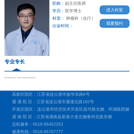
职称：
副主任医师
进入科室
学历：
医学博士
科室：
肿瘤科（化疗）
我要预约
出诊时间：
专业专长
擅长各种恶性肿瘤的综合治疗，尤其是肺癌、胃癌和肠癌的个体化精准内科治疗
高新区院区：江苏省连云港市振华东路6号
通 灌 院 区：江苏省连云港市通灌北路182号
开发区院区：连云港市经济技术开发区昌圩路北侧、环湖路西侧
灌 南 院 区：江苏省灌南县新港大道北侧泰州北路东侧
总机服务：0518-85452253
健康热线：0518-85767777