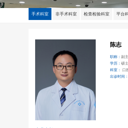
手术科室
非手术科室
检查检验科室
平台
陈志
职称：
副
学历：
硕
科室：
口
出诊时间