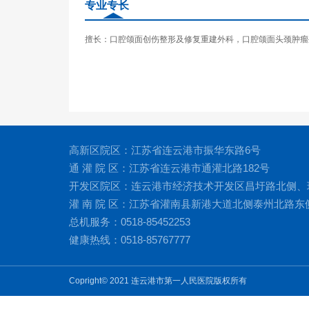
专业专长
擅长：口腔颌面创伤整形及修复重建外科，口腔颌面头颈肿瘤
高新区院区：江苏省连云港市振华东路6号
通 灌 院 区：江苏省连云港市通灌北路182号
开发区院区：连云港市经济技术开发区昌圩路北侧、
灌 南 院 区：江苏省灌南县新港大道北侧泰州北路东
总机服务：0518-85452253
健康热线：0518-85767777
Copright© 2021 连云港市第一人民医院版权所有