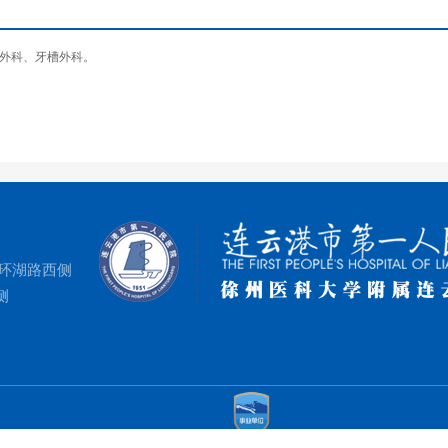
外科、牙槽外科。
环湖路西侧
侧