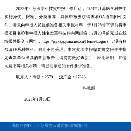
2023
年江苏医学科技奖申报工作启动，2023年江苏医学科技奖
实行择优、限额、分类推荐，具体申报要求请查看OA通知附件文
件。请意向申报人员
提前准备相关申报材料，
于1月28号下班前将申
报项目名称和申报人姓名发至科技科内网邮箱，2月20号前完成在线
填报并提交（网址：
https://jsyxkjj.jsma.net.cn/Home/Login
），没有账
号请联系科技科。逾期不再受理。本次奖项申报需要提交附件
中指
定查新单位出具的查新报告（请提前做好查新）、应用证明、知情
同意书等相关材料，请提前按通知附件要求准备。
联系人：冯珊：25791，汲广全：27623
科教部
2023
年1月19日
高新区院区：江苏省连云港市振华东路6号