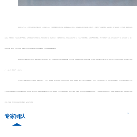
消毒供应中心于
2017年7月正式
在
高新
院区
4
号楼
3楼
启用
，占地面积约
3
2
00㎡，
满足我院多院区复用诊疗器械、器具及物品的集中供应需求，
各区域建筑布局经过
严格
论证，布局合理，
全区域配置空气净化循环系统，
物品由污到洁，空气由洁到污，不交叉不逆流。
现
配置
设备
设施
先进齐全
，
灭菌设备有：脉动真空
压力蒸汽
灭菌器
7台，过氧化氢
低温等离子灭菌器
4
台，环氧乙烷灭菌器
1台
。清洗消毒设备有：大型清洗消毒器
1台，
单舱全自动清洗消毒器
3台，多舱全自动清洗消毒器
2
台，
减压沸腾清洗消毒器
1台，
硬式
内
镜
清洗
工作站
2
套
，
软
式
内镜
清洗
工作站
1套
，
超声波清洗机
4
台
。
配备二
级水处理系统（纯化水）及纯蒸汽发生器。消毒供应中心信息追溯系统经前后经过
2次全面升级，实现管理功能和质量追溯功能。
我院消毒供应中心实现全院集中供应管理，服务范围覆盖全院
2900张床位，包括三个手术室的全部手术器械、腔镜精密器械、外来医疗器械，所有临床科室器械、门急诊诊疗器械、口腔器械等，同时开展对外区域化服务。近三年平均年处理量70多万包灭菌物品，清洗器循环使用量最
多70余批次/日，灭菌器循环60余批次/日。
连云港市第一人民医院
消毒供应中心在
院领导、
护理部的带领下，齐心协力，团结协作，树立
“
精益求精、高效供应
”
的服务理念
, 制度健全，管理规范
，
塑造了一支较高水平的专业团队。
目前是连云港市消毒供应中心（室）管理专业委员会主委单位、连云港市消毒供应质控中心主委单
位，每年承办市级消毒供应学术会议及消毒员培训班，自
2019年，每年承办省市级继续医学教育项目和学术交流活动。
在院领导、护理部、
医院
感染管理科、
临床医学工程部、
总务处、信息
部
等
多
部门的有效支持与团结协作下，严格把控各个环节的质量与安全，认真执行国家颁布的行业标准，为
我
院
多院区的
各临
床科室
、
门急诊、
手术室提供优质的
消毒供应服务
，确保临床工作安全。
更多
专家团队