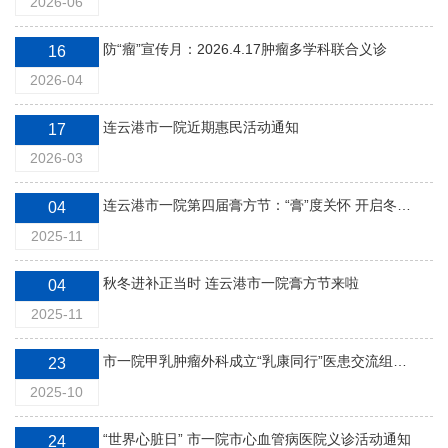
2026-06
防“瘤”宣传月：2026.4.17肿瘤多学科联合义诊
16
2026-04
连云港市一院近期惠民活动通知
17
2026-03
连云港市一院第四届膏方节：“膏”度关怀 开启冬季健康调理之旅
04
2025-11
秋冬进补正当时 连云港市一院膏方节来啦
04
2025-11
市一院甲乳肿瘤外科成立“乳康同行”医患交流组织，定好闹钟，准时参与吧
23
2025-10
“世界心脏日” 市一院市心血管病医院义诊活动通知
24