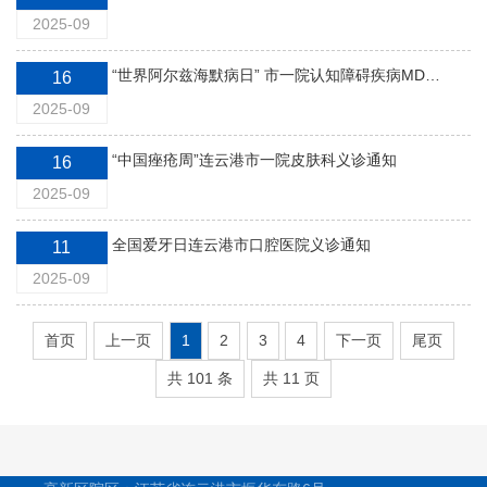
2025-09
“世界阿尔兹海默病日” 市一院认知障碍疾病MDT联合诊疗团队：请不要将“老糊涂”视为常态
16
2025-09
“中国痤疮周”连云港市一院皮肤科义诊通知
16
2025-09
全国爱牙日连云港市口腔医院义诊通知
11
2025-09
首页
上一页
1
2
3
4
下一页
尾页
共 101 条
共 11 页