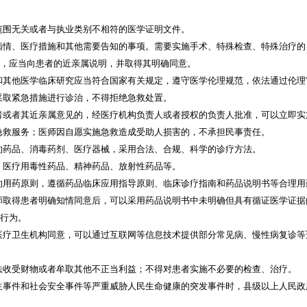
范围无关或者与执业类别不相符的医学证明文件。
病情、医疗措施和其他需要告知的事项。需要实施手术、特殊检查、特殊治疗的
的，应当向患者的近亲属说明，并取得其明确同意。
和其他医学临床研究应当符合国家有关规定，遵守医学伦理规范，依法通过伦理
采取紧急措施进行诊治，不得拒绝急救处置。
者或者其近亲属意见的，经医疗机构负责人或者授权的负责人批准，可以立即实
急救服务；医师因自愿实施急救造成受助人损害的，不承担民事责任。
的药品、消毒药剂、医疗器械，采用合法、合规、科学的诊疗方法。
、医疗用毒性药品、精神药品、放射性药品等。
的用药原则，遵循药品临床应用指导原则、临床诊疗指南和药品说明书等合理用
师取得患者明确知情同意后，可以采用药品说明书中未明确但具有循证医学证据
药行为。
医疗卫生机构同意，可以通过互联网等信息技术提供部分常见病、慢性病复诊等
法收受财物或者牟取其他不正当利益；不得对患者实施不必要的检查、治疗。
生事件和社会安全事件等严重威胁人民生命健康的突发事件时，县级以上人民政