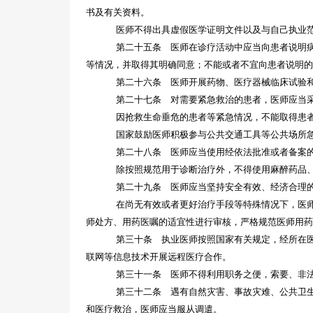
书及有关资料。
医师不得出具虚假医学证明文件以及与自己执业
第二十五条 医师在诊疗活动中应当向患者说明
等情况，并取得其明确同意；不能或者不宜向患者说明
第二十六条 医师开展药物、医疗器械临床试验
第二十七条 对需要紧急救治的患者，医师应当
因抢救生命垂危的患者等紧急情况，不能取得患
国家鼓励医师积极参与公共交通工具等公共场所
第二十八条 医师应当使用经依法批准或者备案
除按照规范用于诊断治疗外，不得使用麻醉药品
第二十九条 医师应当坚持安全有效、经济合理
在尚无有效或者更好治疗手段等特殊情况下，医
师处方、用药医嘱的适宜性进行审核，严格规范医师用
第三十条 执业医师按照国家有关规定，经所在
联网等信息技术开展远程医疗合作。
第三十一条 医师不得利用职务之便，索要、非
第三十二条 遇有自然灾害、事故灾难、公共卫
和医疗救治，医师应当服从调遣。