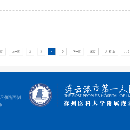
页
上一页
2
3
4
5
下一页
尾页
共 47 条
共 5
环湖路西侧
侧