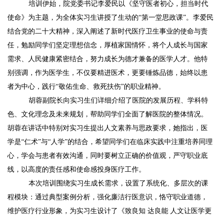
培训伊始，院党委书记李爱民以
《
坚守医者初心，担当时代
使命
》
为主题，为全体实习生讲授了生动的
“第一堂思政课”。李爱民
结合党的二十大精神，深入阐述了新时代医疗卫生事业的使命与责
任，勉励同学们坚定理想信念，厚植家国情怀，将个人成长与国家
需求、人民健康紧密结合，努力成长为德才兼备的医学人才。他特
别强调，作为医学生，不仅要精进医术，更要锤炼品德，始终以患
者为中心，践行“敬佑生命、救死扶伤”的职业精神。
胡蓉
副
院长向实习生们详细介绍了医院的发展历程、学科特
色、文化理念及未来规划，帮助同学们全面了解医院的整体情况。
胡蓉在讲话中特别对实习生提出人文素养与思政要求，她指出，医
学是
“仁术”与“人学”的结合，希望同学们在临床实践中注重培养同理
心，学会与患者有效沟通，同时要树立正确的价值观，严守职业底
线，以高度的责任感和使命感投身医疗工作。
本次培训围绕实习生成长需求，设置了系统化、多层次的课
程模块：通过典型案例分析，强化廉洁行医意识，恪守职业道德，
维护医疗行业形象
，
为实习生设计了《
致良知
达良能
人文让医学更