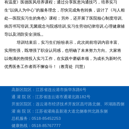
有温度
》
医德医风培养课程；通过
分享医患沟通技巧，培养实习
生
“以病人为中心”的服务理念
，
尽快完成角色转换，设计了《与人相
处
---医院实习生的角色》课程
；
另外，还开展了医院核心制度培训
,
病历书写培训,无菌观念与院感培训,实习生劳动纪律培训,
心理健康辅
导
以及
消防安全演练
,
。
培训结束后，实习生们纷纷表示，此次岗前培训内容丰富、
实用性强，既增强了职业认同感，也明确了未来努力方向。大家将
以饱满的热情投入实习工作，在实践中磨砺本领，为成长为新时代
优秀医务工作者而不懈奋斗！
（
教育处
闫慧
）
高新区院区：江苏省连云港市振华东路6号
通 灌 院 区：江苏省连云港市通灌北路182号
开发区院区：连云港市经济技术开发区昌圩路北侧、环湖路西侧
灌 南 院 区：江苏省灌南县新港大道北侧泰州北路东侧
总机服务：0518-85452253
健康热线：0518-85767777