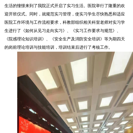
生活的憧憬来到了
我院正式开启了
实习生活。医院举行了隆重的欢
迎
开班
仪式
。
同时，就规范实习管理，使实习学生尽快熟悉和适应
医院工作环境与工作流程要求，科教
部
组织相关科室老师对实习学
生进行了
《
如何从见习走向实习
》、《实习工作要求与规范》、
《院感
理论
知识培训》、《
安全生产及消防安全培训
》
等
为期
四
天
的岗前
理论
培训与
技能
培训
，培训结束后进行了考核工作
。