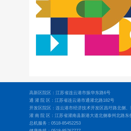
高新区院区：江苏省连云港市振华东路6号
通 灌 院 区：江苏省连云港市通灌北路182号
开发区院区：连云港市经济技术开发区昌圩路北侧、
灌 南 院 区：江苏省灌南县新港大道北侧泰州北路东
总机服务：0518-85452253
健康热线：0518-85767777