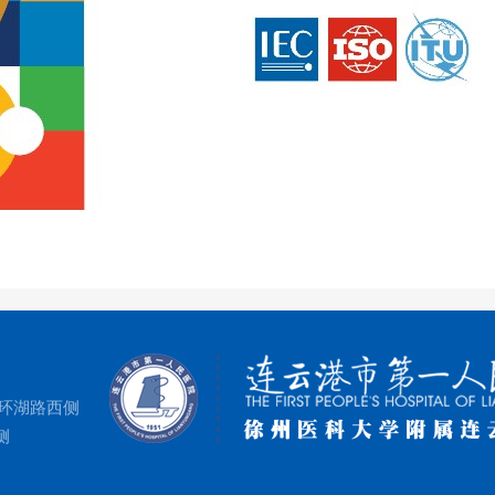
环湖路西侧
侧