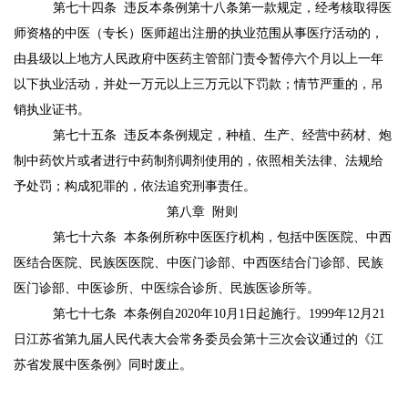
第七十四条
违反本条例第十八条第一款规定，经考核取得医
师资格的中医（专长）医师超出注册的执业范围从事医疗活动的，
由县级以上地方人民政府中医药主管部门责令暂停六个月以上一年
以下执业活动，并处一万元以上三万元以下罚款；情节严重的，吊
销执业证书。
第七十五条
违反本条例规定，种植、生产、经营中药材、炮
制中药饮片或者进行中药制剂调剂使用的，依照相关法律、法规给
予处罚；构成犯罪的，依法追究刑事责任。
第八章
附则
第七十六条
本条例所称中医医疗机构，包括中医医院、中西
医结合医院、民族医医院、中医门诊部、中西医结合门诊部、民族
医门诊部、中医诊所、中医综合诊所、民族医诊所等。
第七十七条
本条例自
2020
年
10
月
1
日起施行。
1999
年
12
月
21
日江苏省第九届人民代表大会常务委员会第十三次会议通过的《江
苏省发展中医条例》同时废止。