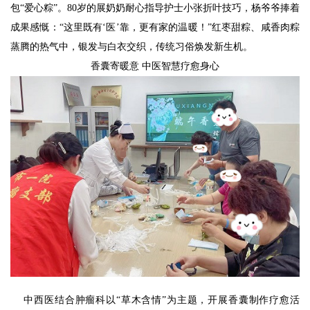
包“爱心粽”。80岁的展奶奶耐心指导护士小张折叶技巧，杨爷爷捧着
成果感慨：“这里既有‘医’靠，更有家的温暖！”红枣甜粽、咸香肉粽
蒸腾的热气中，银发与白衣交织，传统习俗焕发新生机。
香囊寄暖意
中医智慧疗愈身心
中西医结合肿瘤科以“草木含情”为主题，开展香囊制作疗愈活