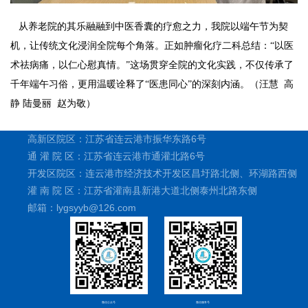
从养老院的其乐融融到中医香囊的疗愈之力，我院以端午节为契
机，让传统文化浸润
全院
每个角落。正如肿瘤化疗二科总结：
“以医
术祛病痛，以仁心慰真情。”这场贯穿全院的文化实践，不仅传承了
千年端午习俗，更用温暖诠释了“医患同心”的深刻内涵。（汪慧 高
静 陆曼丽 赵为敬）
高新区院区：江苏省连云港市振华东路6号
通 灌 院 区：江苏省连云港市通灌北路6号
开发区院区：连云港市经济技术开发区昌圩路北侧、环湖路西侧
灌 南 院 区：江苏省灌南县新港大道北侧泰州北路东侧
邮箱：lygsyyb@126.com
微信公众号
微信服务号