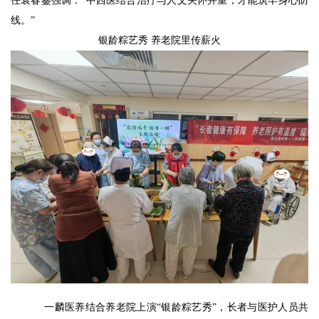
任袁春銮强调：“中西医结合治疗与人文关怀并重，才能筑牢身心防
线。”
银龄粽艺秀
养老院里传薪火
一麟医养结合养老院上演“银龄粽艺秀”，长者与医护人员共