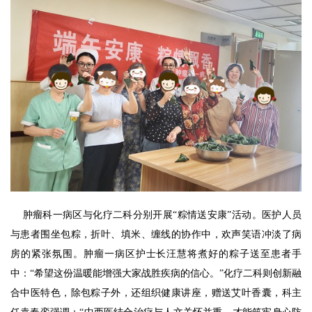
肿瘤科一病区与化疗二科分别开展“粽情送安康”活动。医护人员
与患者围坐包粽，折叶、填米、缠线的协作中，欢声笑语冲淡了病
房的紧张氛围。肿瘤一病区护士长汪慧将煮好的粽子送至患者手
中：“希望这份温暖能增强大家战胜疾病的信心。”化疗二科则创新融
合中医特色，除包粽子外，还组织健康讲座，赠送艾叶香囊，科主