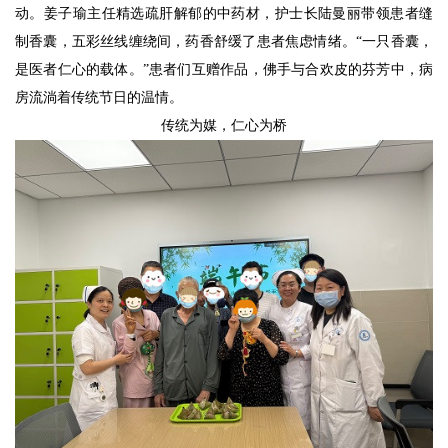
动。姜子瑜主任精选疏肝解郁的中药材，护士长陆曼丽带领患者缝
制香囊，五彩丝线缠绕间，药香舒缓了患者焦虑情绪。“一只香囊，
是医者仁心的载体。”患者们互赠作品，佛手与合欢皮的芬芳中，病
房流淌着传统节日的温情。
传统为媒，仁心为桥